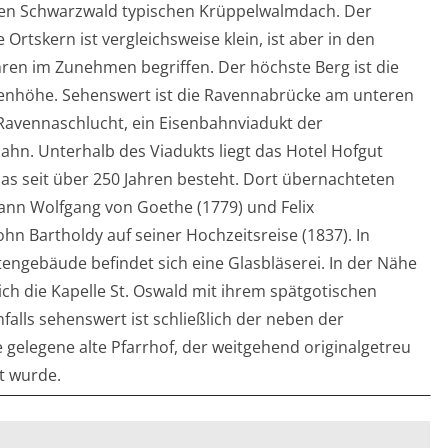
en Schwarzwald typischen Krüppelwalmdach. Der
e Ortskern ist vergleichsweise klein, ist aber in den
hren im Zunehmen begriffen. Der höchste Berg ist die
nhöhe. Sehenswert ist die Ravennabrücke am unteren
Ravennaschlucht, ein Eisenbahnviadukt der
ahn. Unterhalb des Viadukts liegt das Hotel Hofgut
das seit über 250 Jahren besteht. Dort übernachteten
ann Wolfgang von Goethe (1779) und Felix
hn Bartholdy auf seiner Hochzeitsreise (1837). In
tengebäude befindet sich eine Glasbläserei. In der Nähe
ich die Kapelle St. Oswald mit ihrem spätgotischen
nfalls sehenswert ist schließlich der neben der
 gelegene alte Pfarrhof, der weitgehend originalgetreu
t wurde.