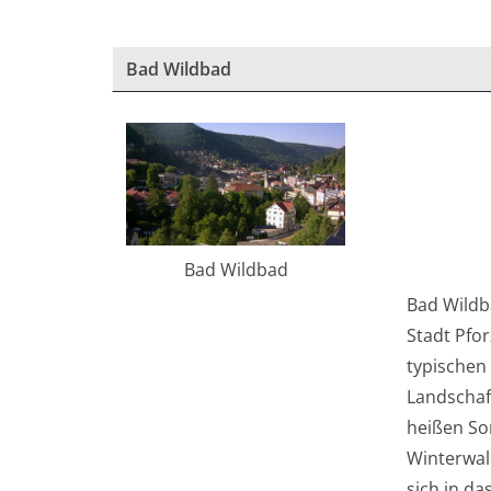
Bad Wildbad
Bad Wildbad
Bad Wildba
Stadt Pfo
typischen
Landschaf
heißen So
Winterwald
sich in da