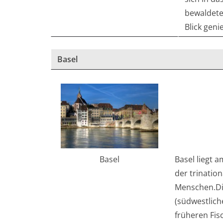
bewaldete
Blick gen
Basel
Basel liegt 
Basel
der trinatio
Menschen.Die
(südwestlich
früheren Fis