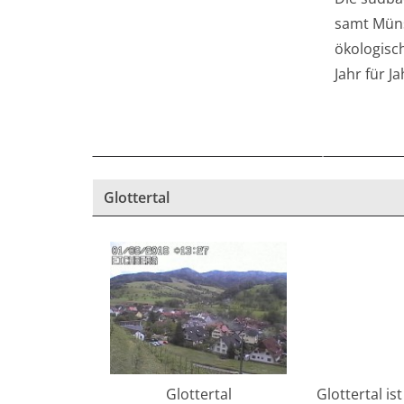
samt Müns
ökologisc
Jahr für 
Glottertal
Glottertal i
Glottertal