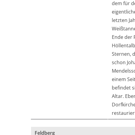
dem für d
eigentlich
letzten Ja
Weißtanne
Ende der 
Höllentalb
Sternen, 
schon Joh
Mendelsso
einem Sei
befindet s
Altar. Ebe
Dorfkirche
restaurier
Feldberg