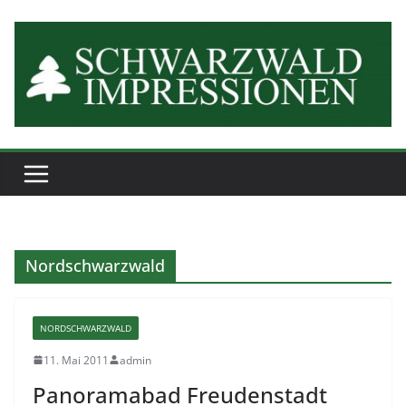
Zum
Inhalt
springen
Nordschwarzwald
NORDSCHWARZWALD
11. Mai 2011
admin
Panoramabad Freudenstadt