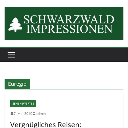
Zum
Inhalt
springen
Euregio
SEHENSWERTES
7. Mai 2010
admin
Vergnügliches Reisen: