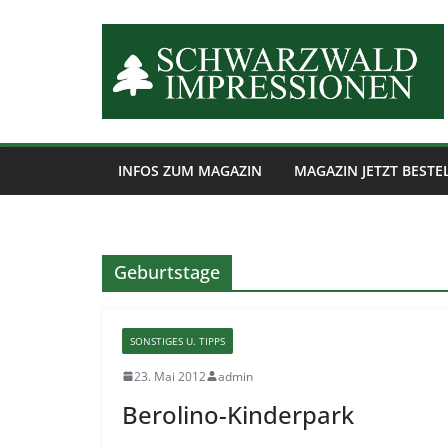
Zum
Inhalt
springen
INFOS ZUM MAGAZIN
MAGAZIN JETZT BESTE
Geburtstage
SONSTIGES U. TIPPS
23. Mai 2012
admin
Berolino-Kinderpark