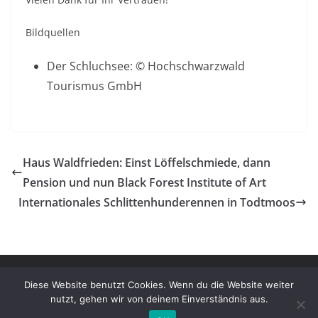
Bildquellen
Der Schluchsee: © Hochschwarzwald
Tourismus GmbH
Haus Waldfrieden: Einst Löffelschmiede, dann
Pension und nun Black Forest Institute of Art
Internationales Schlittenhunderennen in Todtmoos
Copyright © 2026
Magazin Schwarzwald Impressionen
. Alle
Diese Website benutzt Cookies. Wenn du die Website weiter
Rechte vorbehalten.
nutzt, gehen wir von deinem Einverständnis aus.
Theme:
ColorMag
von ThemeGrill. Präsentiert von
WordPress
.