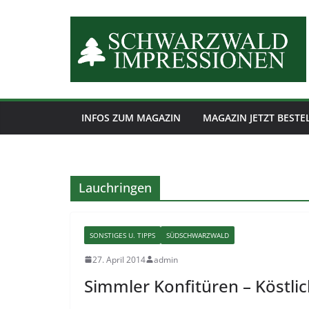
Zum
Inhalt
springen
INFOS ZUM MAGAZIN
MAGAZIN JETZT BESTE
Lauchringen
SONSTIGES U. TIPPS
SÜDSCHWARZWALD
27. April 2014
admin
Simmler Konfitüren – Köstlich