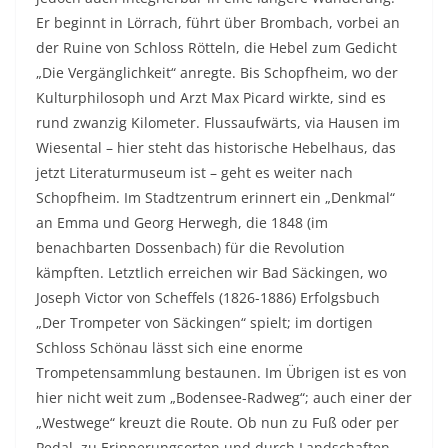
Er beginnt in Lörrach, führt über Brombach, vorbei an
der Ruine von Schloss Rötteln, die Hebel zum Gedicht
„Die Vergänglichkeit“ anregte. Bis Schopfheim, wo der
Kulturphilosoph und Arzt Max Picard wirkte, sind es
rund zwanzig Kilometer. Flussaufwärts, via Hausen im
Wiesental – hier steht das historische Hebelhaus, das
jetzt Literaturmuseum ist – geht es weiter nach
Schopfheim. Im Stadtzentrum erinnert ein „Denkmal“
an Emma und Georg Herwegh, die 1848 (im
benachbarten Dossenbach) für die Revolution
kämpften. Letztlich erreichen wir Bad Säckingen, wo
Joseph Victor von Scheffels (1826-1886) Erfolgsbuch
„Der Trompeter von Säckingen“ spielt; im dortigen
Schloss Schönau lässt sich eine enorme
Trompetensammlung bestaunen. Im Übrigen ist es von
hier nicht weit zum „Bodensee-Radweg“; auch einer der
„Westwege“ kreuzt die Route. Ob nun zu Fuß oder per
Pedal, zu Erinnerungsorten und durch Landschaften,