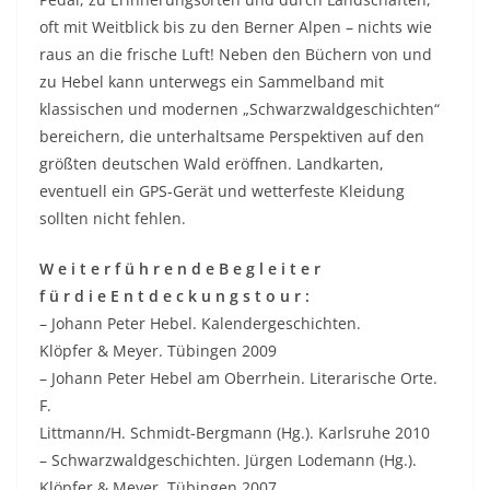
oft mit Weitblick bis zu den Berner Alpen – nichts wie
raus an die frische Luft! Neben den Büchern von und
zu Hebel kann unterwegs ein Sammelband mit
klassischen und modernen „Schwarzwaldgeschichten“
bereichern, die unterhaltsame Perspektiven auf den
größten deutschen Wald eröffnen. Landkarten,
eventuell ein GPS-Gerät und wetterfeste Kleidung
sollten nicht fehlen.
W e i t e r f ü h r e n d e B e g l e i t e r
f ü r d i e E n t d e c k u n g s t o u r :
– Johann Peter Hebel. Kalendergeschichten.
Klöpfer & Meyer. Tübingen 2009
– Johann Peter Hebel am Oberrhein. Literarische Orte.
F.
Littmann/H. Schmidt-Bergmann (Hg.). Karlsruhe 2010
– Schwarzwaldgeschichten. Jürgen Lodemann (Hg.).
Klöpfer & Meyer. Tübingen 2007