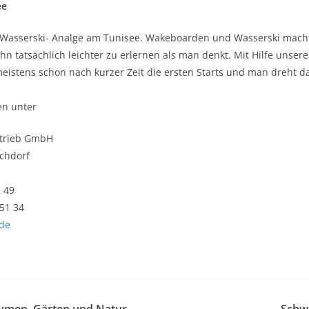
ee
ie Wasserski- Analge am Tunisee. Wakeboarden und Wasserski mach
ahn tatsächlich leichter zu erlernen als man denkt. Mit Hilfe unser
eistens schon nach kurzer Zeit die ersten Starts und man dreht d
en unter
trieb GmbH
chdorf
2 49
 51 34
.de
lumen, Gärten und Natur
Schw