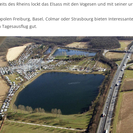
eits des Rheins lockt das Elsass mit den Vogesen und mit seiner u
polen Freiburg, Basel, Colmar oder Strasbourg bieten Interessant
 Tagesausflug gut.