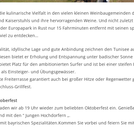
die kulinarische Vielfalt in den vielen kleinen Weinbaugemeinden 
nd Kaiserstuhls und ihre hervorragenden Weine. Und nicht zuletz
, der Europapark in Rust nur 15 Fahrminuten entfernt mit seinen s
t viel zu entdecken…
ität, idyllische Lage und gute Anbindung zeichnen den Tunisee au
wiesen bietet er Erholung und Entspannung unter badischer Sonne 
ietet Platz für den ambitionierten Surfer und ist bei einer steifen 
h als Einsteiger- und Übungsgewässer.
e Freiterrasse garantiert auch bei großer Hitze oder Regenwetter
hluss-Grillfest.
oberfest
aden wir ab 19 Uhr wieder zum beliebten Oktoberfest ein. Genieß
d mit den “ Jungen Hochdorfern „.
mit bayrischen Spezialitäten.Kommen Sie vorbei und feiern Sie mi