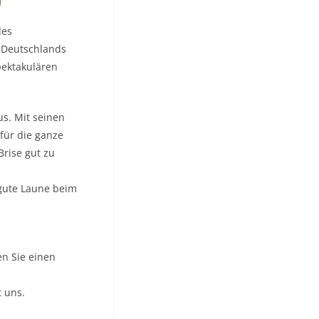
des
t Deutschlands
pektakulären
s. Mit seinen
für die ganze
Brise gut zu
 gute Laune beim
en Sie einen
t uns.