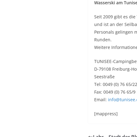
Wasserski am Tunis
Seit 2009 gibt es d
und ist an der Seilb
Personals gelingen m
Runden.
Weitere Information
TUNISEE-Campingbe
D-79108 Freiburg-Ho
Seestraße
Tel: 0049 (0) 76 65/2
Fax: 0049 (0) 76 65/9
Email:
info@tunisee
[mappress]
Lahr – Stadt der B