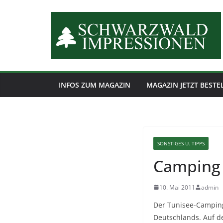
Zum
Inhalt
springen
INFOS ZUM MAGAZIN
MAGAZIN JETZT BESTE
SONSTIGES U. TIPPS
Camping
10. Mai 2011
admin
Der Tunisee-Camping
Deutschlands. Auf d