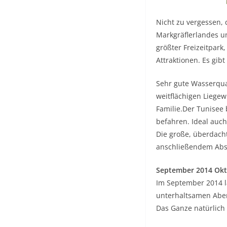
Nicht zu vergessen, 
Markgräflerlandes u
größter Freizeitpark
Attraktionen. Es gib
Sehr gute Wasserqual
weitflächigen Liege
Familie.Der Tunisee b
befahren. Ideal auc
Die große, überdacht
anschließendem Absc
September 2014 Okt
Im September 2014 l
unterhaltsamen Aben
Das Ganze natürlich 