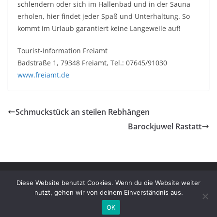
schlendern oder sich im Hallenbad und in der Sauna
erholen, hier findet jeder Spaß und Unterhaltung. So
kommt im Urlaub garantiert keine Langeweile auf!
Tourist-Information Freiamt
Badstraße 1, 79348 Freiamt, Tel.: 07645/91030
www.freiamt.de
Schmuckstück an steilen Rebhängen
Barockjuwel Rastatt
Copyright © 2026
Magazin Schwarzwald Impressionen
. Alle
Diese Website benutzt Cookies. Wenn du die Website weiter
Rechte vorbehalten.
nutzt, gehen wir von deinem Einverständnis aus.
Theme:
ColorMag
von ThemeGrill. Präsentiert von
WordPress
.
OK