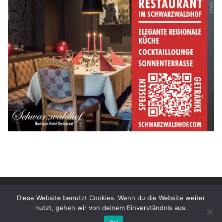
Copyright © 2026
Magazin Schwarzwald Impressionen
. Alle
Diese Website benutzt Cookies. Wenn du die Website weiter
Rechte vorbehalten.
nutzt, gehen wir von deinem Einverständnis aus.
Theme:
ColorMag
von ThemeGrill. Präsentiert von
WordPress
.