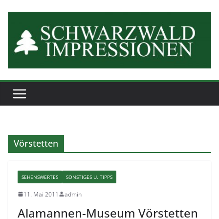
Zum
Inhalt
springen
Vörstetten
SEHENSWERTES
SONSTIGES U. TIPPS
11. Mai 2011
admin
Alamannen-Museum Vörstetten